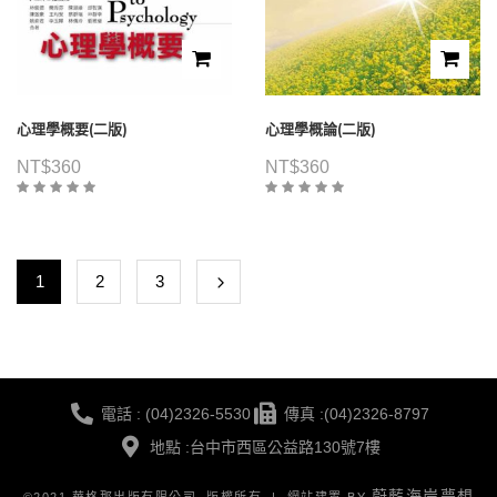
心理學概要(二版)
心理學概論(二版)
NT$
360
NT$
360
1
2
3
電話 : (04)2326-5530
傳真 :(04)2326-8797
地點 :台中市西區公益路130號7樓
蔚藍海岸夢想