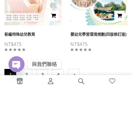
新編特殊幼兒教育
嬰幼兒學習環境規劃(四版修訂版)
NT$
475
NT$
475
與我們聯絡
1
2
3
4
Open
chaty
電話 : (04)2326-5530
傳真 :(04)2326-8797
地點 :台中市西區公益路130號7樓
蔚藍海岸夢想