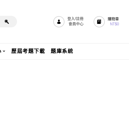
登入/註冊
購物車
會員中心
NT$
0
心
歷屆考題下載
題庫系統