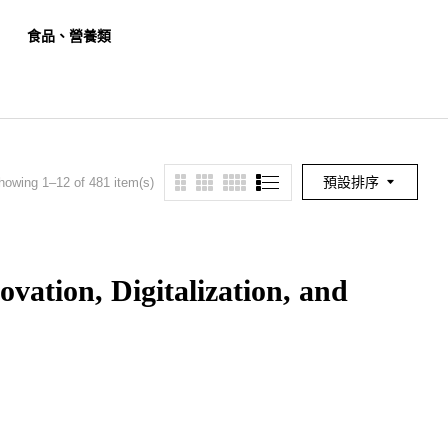
食品、營養類
餐旅、觀光類
幼保
預設排序
howing 1–12 of 481 item(s)
ovation, Digitalization, and