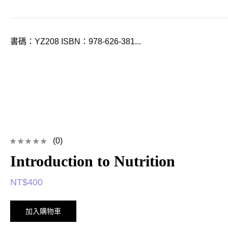
書碼：YZ208 ISBN：978-626-381...
(0)
Introduction to Nutrition
NT$
400
加入購物車