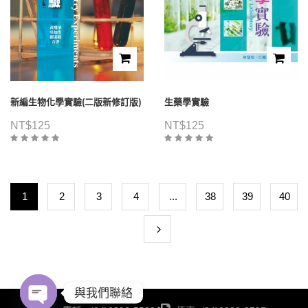
新編生物化學實驗(二版新修訂版)
生藥學實驗
NT$
125
NT$
125
1
2
3
4
...
38
39
40
與我們聯絡