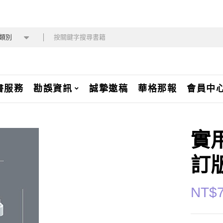
類別
書服務
勘誤資訊
誠摯邀稿
華格那報
會員中
實
訂版
NT$