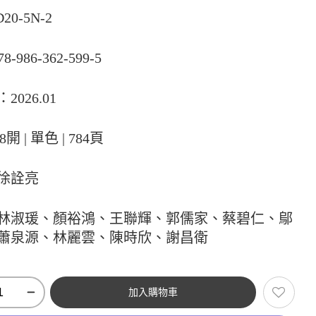
20-5N-2
78-986-362-599-5
2026.01
8開 | 單色 | 784頁
徐詮亮
林淑瑗、顏裕鴻、王聯輝、郭儒家、蔡碧仁、鄔
蕭泉源、林麗雲、陳時欣、謝昌衛
加入購物車