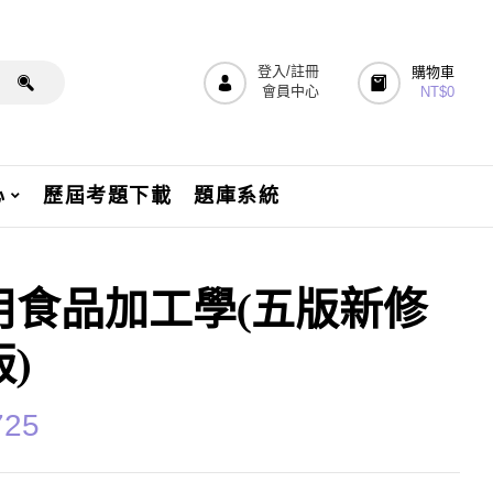
登入/註冊
購物車
會員中心
NT$
0
心
歷屆考題下載
題庫系統
用食品加工學(五版新修
)
725