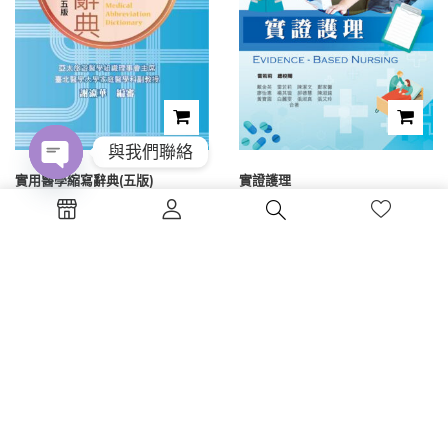
與我們聯絡
實用醫學縮寫辭典(五版)
實證護理
Open
chaty
NT$
300
NT$
475
1
2
3
4
5
6
電話 : (04)2326-5530
傳真 :(04)2326-8797