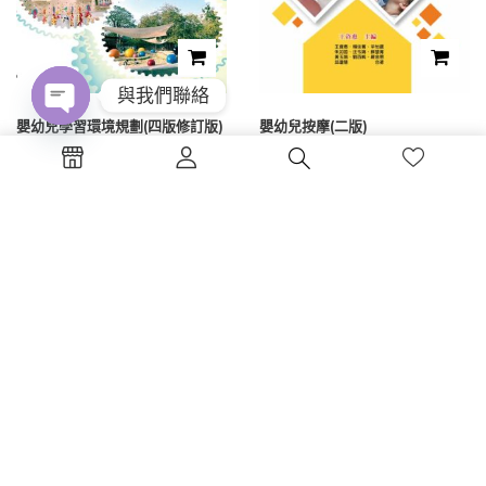
與我們聯絡
嬰幼兒學習環境規劃(四版修訂版)
嬰幼兒按摩(二版)
Open
chaty
NT$
475
NT$
350
1
2
3
4
電話 : (04)2326-5530
傳真 :(04)2326-8797
地點 :台中市西區公益路130號7樓
蔚藍海岸夢想