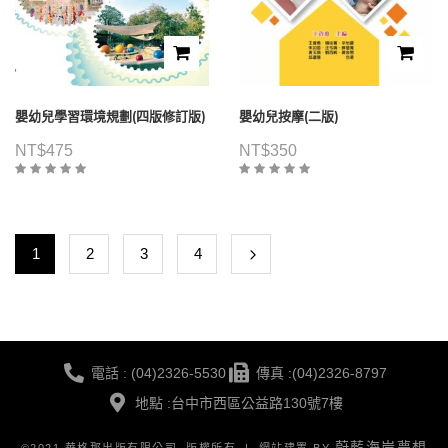
嬰幼兒學習環境規劃(四版修訂版)
嬰幼兒按摩(二版)
NT$
475
NT$
350
1
2
3
4
電話 : (04)2326-5530
傳真 :(04)2326-8797
地點 :台中市西區公益路130號7樓
蔚藍海岸夢想