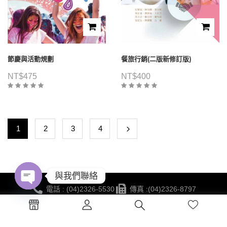
節慶與活動規劃
餐旅行銷(二版新修訂版)
NT$
475
NT$
400
1
2
3
4
與我們聯絡
電話 : (04)2326-5530
傳真 :(04)2326-8797
Open
地點 :台中市西區公益路130號7樓
chaty
蔚藍海岸夢想