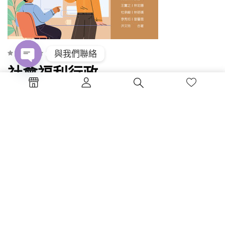
(0)
與我們聯絡
社會福利行政
Open
chaty
NT$
450
加入購物車
書碼：RC20 ISBN：978-626-381-...