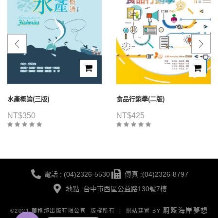
水產概論(三版)
食品行銷學(二版)
NT$
350
NT$
425
電話 : (04)2326-5530
傳真 :(04)2326-8797
地點 :台中市西區公益路130號7樓
蔚藍海岸夢想
©2021 華格那出版有限公司 版權所有 | 網站建置 BY