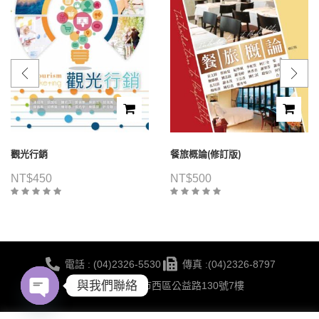
觀光行銷
餐旅概論(修訂版)
NT$
450
NT$
500
電話 : (04)2326-5530
傳真 :(04)2326-8797
與我們聯絡
地點 :台中市西區公益路130號7樓
Open
蔚藍海岸夢想
©2021 華格那出版有限公司 版權所有 | 網站建置 BY