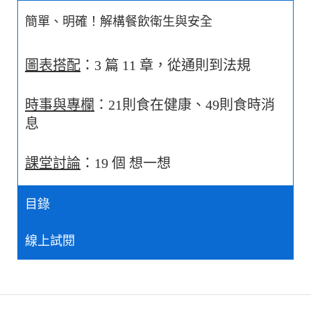
簡單、明確！解構餐飲衛生與安全
圖表搭配
：3 篇 11 章，從通則到法規
時事與專欄
：21則食在健康、49則食時消
息
課堂討論
：19 個 想一想
目錄
線上試閱