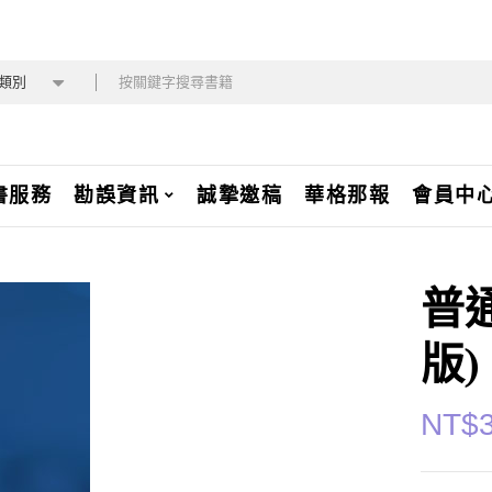
類別
書服務
勘誤資訊
誠摯邀稿
華格那報
會員中
普
版)
NT$