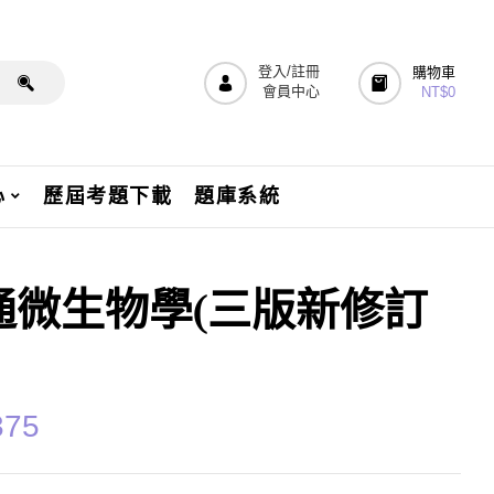
登入/註冊
購物車
會員中心
NT$
0
心
歷屆考題下載
題庫系統
通微生物學(三版新修訂
375