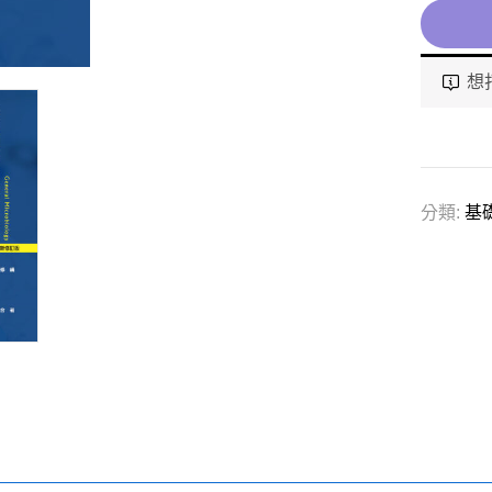
想
分類:
基