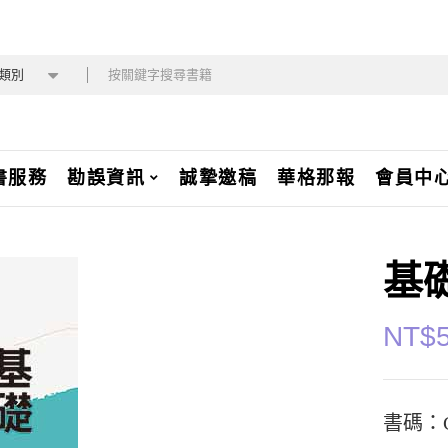
類別
書服務
勘誤資訊
誠摯邀稿
華格那報
會員中
基
NT$
書碼：C