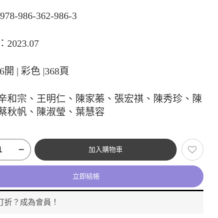
78-986-362-986-3
2023.07
16開 | 彩色 |368頁
辛和宗、王明仁、陳家蓁、張宏祺、陳秀珍、陳
蔡秋帆、陳淑瑩、葉慧容
加入購物車
立即結帳
打折？成為會員！