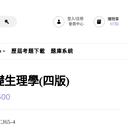
登入/註冊
購物車
會員中心
NT$
0
心
歷屆考題下載
題庫系統
礎生理學(四版)
500
J65-4