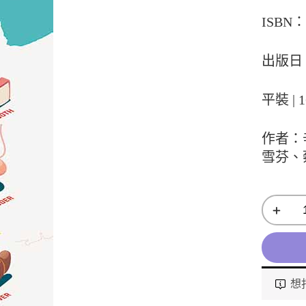
ISBN：9
出版日：
平裝 | 
作者：
雪芬、
想