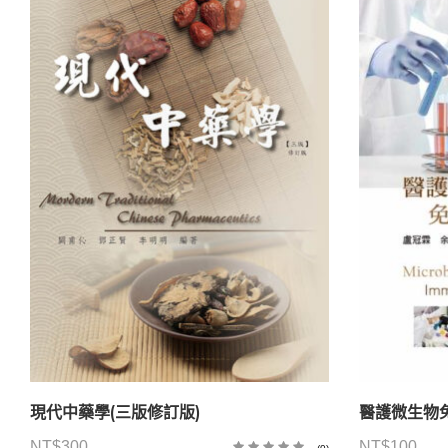
現代中藥學(三版修訂版)
醫護微生物免
NT$
300
NT$
100