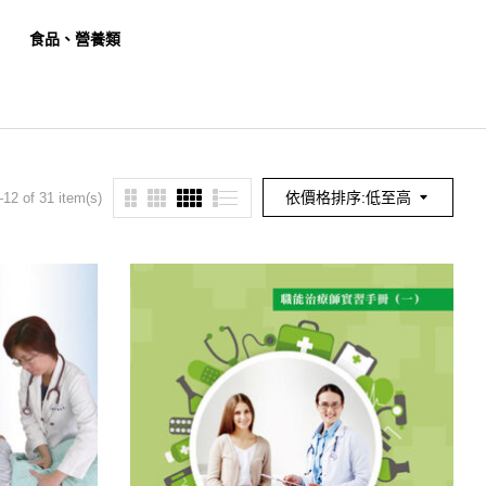
食品、營養類
餐旅、觀光類
幼保
依價格排序:低至高
12 of 31 item(s)