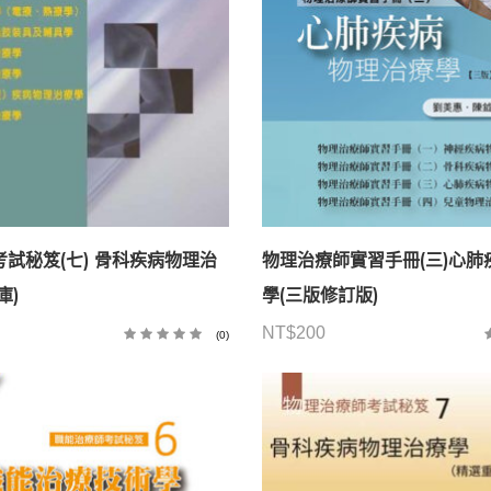
試秘笈(七) 骨科疾病物理治
物理治療師實習手冊(三)心肺
庫)
學(三版修訂版)
NT$
200
(0)