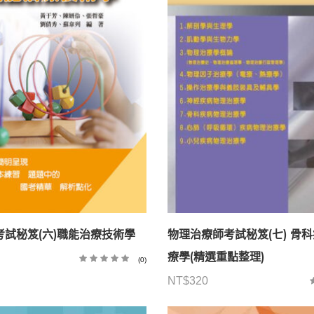
試秘笈(六)職能治療技術學
物理治療師考試秘笈(七) 骨
療學(精選重點整理)
(0)
NT$
320