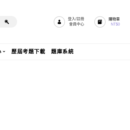
登入/註冊
購物車
會員中心
NT$
0
心
歷屆考題下載
題庫系統