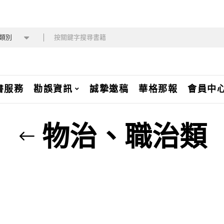
類別
書服務
勘誤資訊
誠摯邀稿
華格那報
會員中
物治、職治類