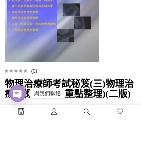
(0)
物理治療師考試秘笈(三)物理治
療學概論(精選重點整理)(二版)
與我們聯絡
Open
NT$
280
chaty
加入購物車