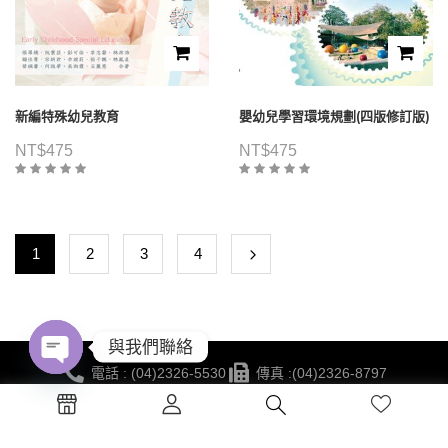
新編特殊幼兒教育
嬰幼兒學習環境規劃(四版修訂版)
NT$
475
NT$
475
1
2
3
4
與我們聯絡
電話 : (04)2326-5530
傳真 :(04)2326-8797
Open
地點 :台中市西區公益路130號7樓
chaty
蔚藍海岸夢想