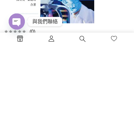
與我們聯絡
(0)
Open
chaty
微生物實驗(三版)
NT$
175
加入購物車
書碼：CF20-3 ISBN：978-986-36...