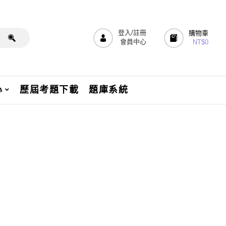
登入/註冊
購物車
會員中心
NT$
0
心
歷屆考題下載
題庫系統