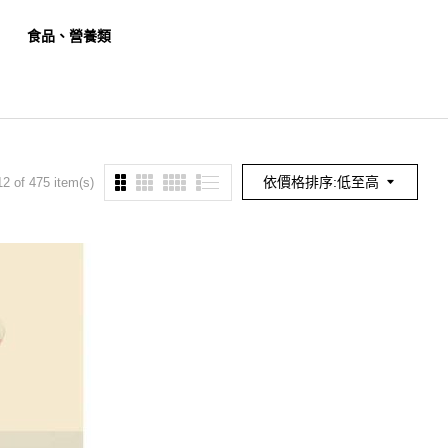
食品、營養類
餐旅、觀光類
幼保
依價格排序:低至高
2 of 475 item(s)