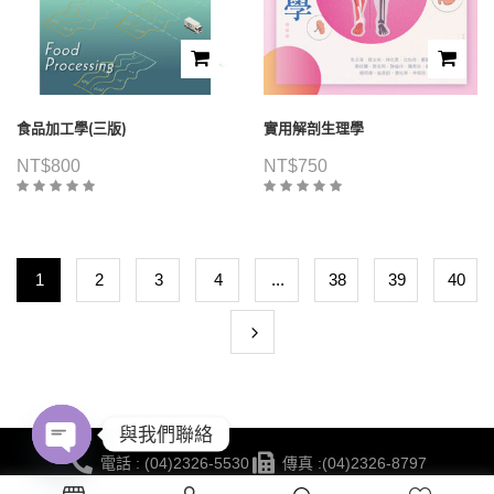
食品加工學(三版)
實用解剖生理學
NT$
800
NT$
750
1
2
3
4
...
38
39
40
與我們聯絡
電話 : (04)2326-5530
傳真 :(04)2326-8797
Open