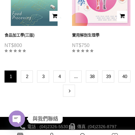
食品加工學(三版)
實用解剖生理學
NT$
800
NT$
750
1
2
3
4
...
38
39
40
與我們聯絡
電話 : (04)2326-5530
傳真 :(04)2326-8797
Open