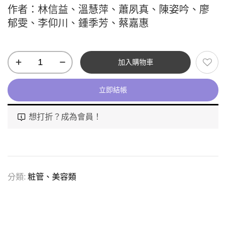
作者：林信益、溫慧萍、蕭夙真、陳姿吟、廖
郁雯、李仰川、鍾季芳、蔡嘉惠
加入購物車
立即結帳
想打折？成為會員！
分類:
粧管、美容類