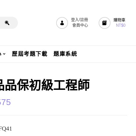
登入/註冊
購物車
會員中心
NT$
0
心
歷屆考題下載
題庫系統
品品保初級工程師
575
Q41