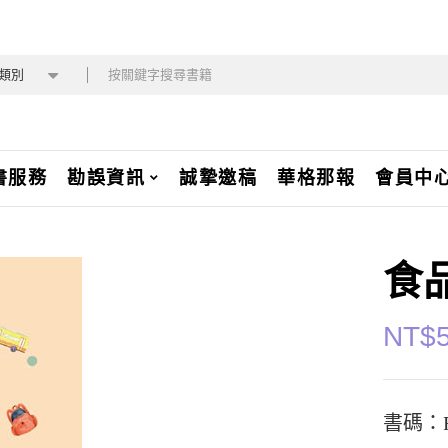
類別
書服務
勘誤資訊
誠摯邀稿
華格那報
會員中
食
NT$
書碼：F