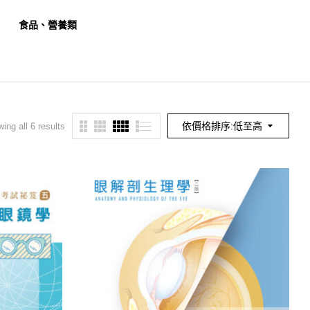
食品、營養類
餐旅、觀光類
幼保
依價格排序:低至高
ing all 6 results