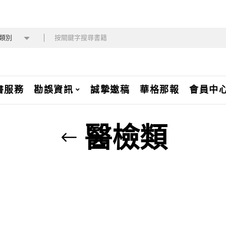
類別
書服務
勘誤資訊
誠摯邀稿
華格那報
會員中
醫檢類