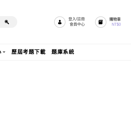
登入/註冊
購物車
會員中心
NT$
0
心
歷屆考題下載
題庫系統