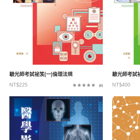
驗光師考試祕笈(一)倫理法規
驗光師考試祕
NT$
225
NT$
400
(0)