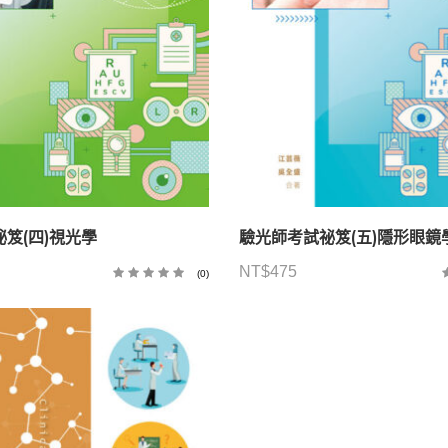
笈(四)視光學
驗光師考試祕笈(五)隱形眼鏡
NT$
475
(0)