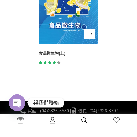
食品微生物(上)
評分
4.00
滿
分 5
與我們聯絡
電話 : (04)2326-5530
傳真 :(04)2326-8797
Open
地點 :台中市西區公益路130號7樓
chaty
蔚藍海岸夢想
©2021 華格那出版有限公司 版權所有 | 網站建置 BY