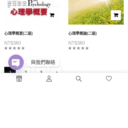
心理學概要(二版)
心理學概論(二版)
NT$
360
NT$
360
與我們聯絡
1
2
3
Open
chaty
電話 : (04)2326-5530
傳真 :(04)2326-8797
地點 :台中市西區公益路130號7樓
蔚藍海岸夢想