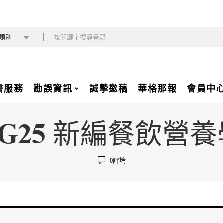
類別
書服務
勘誤資訊
誠摯邀稿
華格那報
會員中
PG25 新編餐飲營養
0
評論