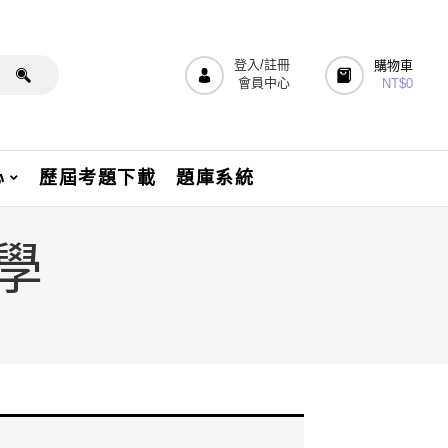
登入/註冊
購物車
會員中心
NT$
0
心
歷屆考題下載
題庫系統
學