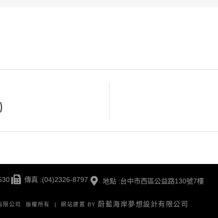
)
530
傳真 :(04)2326-8797
地點 :台中市西區公益路130號7樓
蔚藍海岸夢想設計有限公司
版有限公司 版權所有 | 網站建置 BY