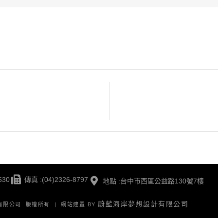
530
傳真 :(04)2326-8797
地點 :台中市西區公益路130號7樓
蔚藍海岸夢想設計有限公司
版有限公司 版權所有 | 網站建置 BY