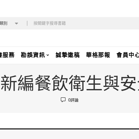
類別
書服務
勘誤資訊
誠摯邀稿
華格那報
會員中
-3 新編餐飲衛生與安
0
評論