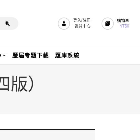
登入/註冊
購物車
會員中心
NT$
0
心
歷屆考題下載
題庫系統
（四版）