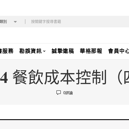
類別
書服務
勘誤資訊
誠摯邀稿
華格那報
會員中
0-4 餐飲成本控制
0
評論