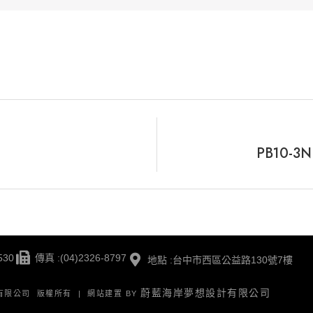
PB10
530
傳真 :(04)2326-8797
地點 :台中市西區公益路130號7樓
蔚藍海岸夢想設計有限公司
版有限公司 版權所有 | 網站建置 BY