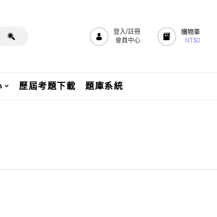
登入/註冊
購物車
會員中心
NT$
0
心
歷屆考題下載
題庫系統