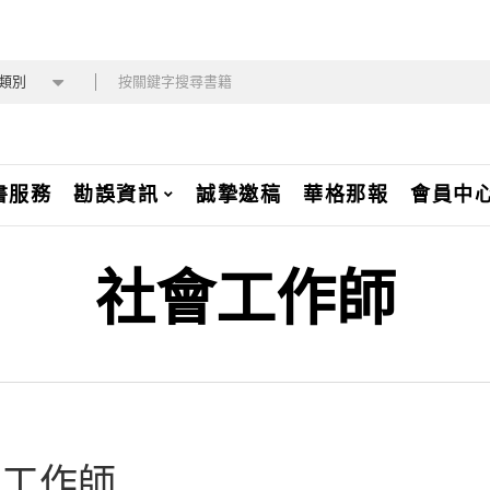
類別
書服務
勘誤資訊
誠摯邀稿
華格那報
會員中
社會工作師
會工作師