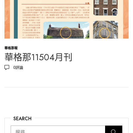
華格那報
華格那11504月刊
0
評論
SEARCH