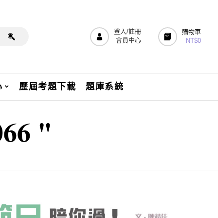
登入/註冊
購物車
會員中心
NT$
0
心
歷屆考題下載
題庫系統
066 "