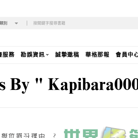
類別
書服務
勘誤資訊
誠摯邀稿
華格那報
會員中
s By " Kapibara00