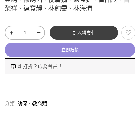
昱明、徐明佑、倪麗娟、趙孟婕、黃品欣、曾
榮祥、連寶靜、林純雯、林海清
加入購物車
立即結帳
想打折？成為會員！
分類:
幼保、教育類