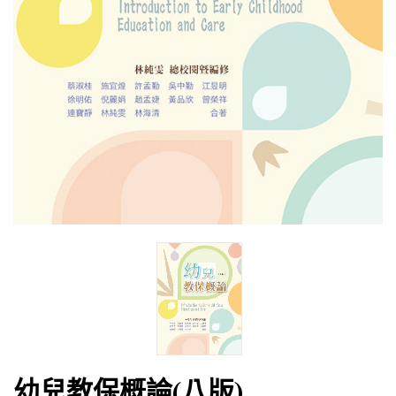
幼兒教保概論(八版)