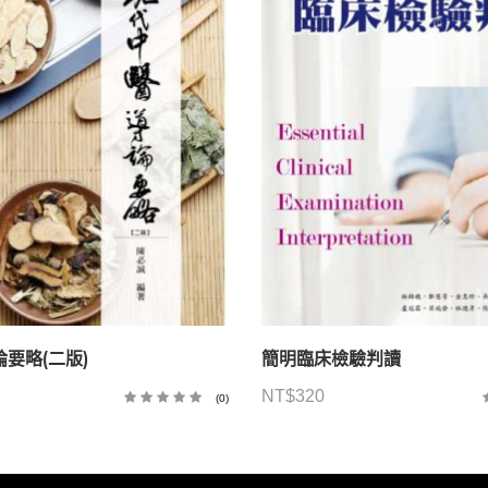
要略(二版)
簡明臨床檢驗判讀
NT$
320
(0)