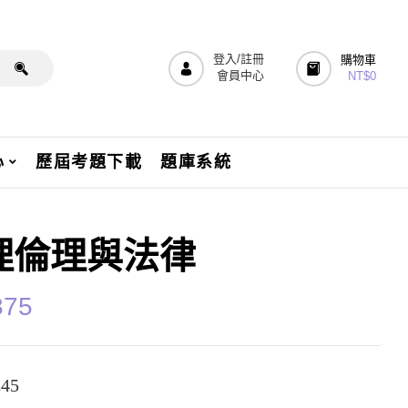
登入/註冊
購物車
會員中心
NT$
0
心
歷屆考題下載
題庫系統
理倫理與法律
375
45