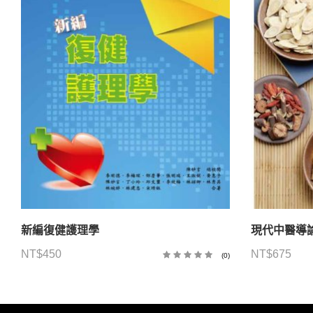
新編復健護理學
現代中醫導論
NT$
450
NT$
675
(0)