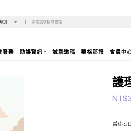
類別
書服務
勘誤資訊
誠摯邀稿
華格那報
會員中
護
NT$
書碼:JE