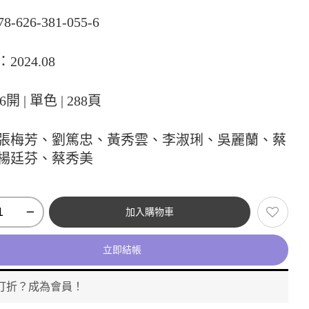
78-626-381-055-6
2024.08
6開 | 單色 | 288頁
張梅芳、劉篤忠、黃秀雲、李淑琍、吳麗蘭、蔡
楊廷芬、蔡秀美
加入購物車
立即結帳
打折？成為會員！