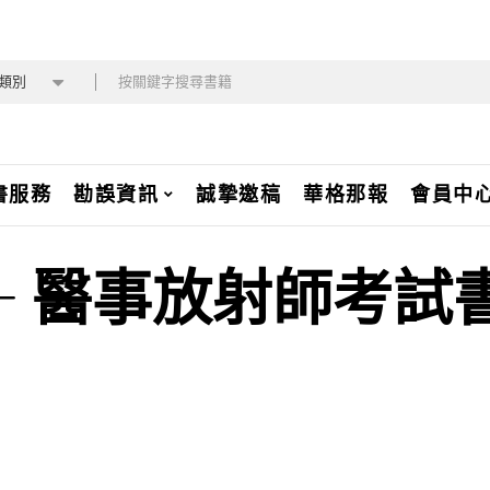
類別
書服務
勘誤資訊
誠摯邀稿
華格那報
會員中
醫事放射師考試