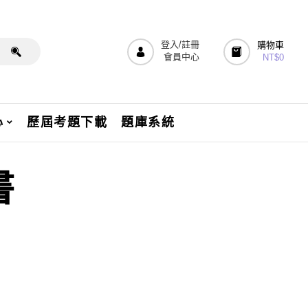
登入/註冊
購物車
會員中心
NT$
0
心
歷屆考題下載
題庫系統
書