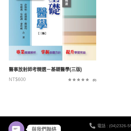
醫事放射師考精選－基礎醫學(三版)
NT$
600
(0)
電話 : (04)2326-5
與我們聯絡