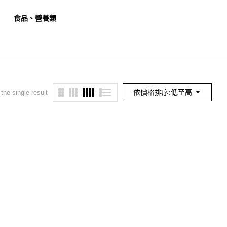
食品、營養類
餐旅、觀光類
幼保
依價格排序:低至高
the single result