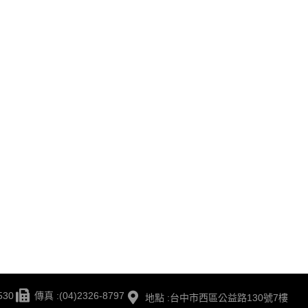
530
傳真 :(04)2326-8797
地點 :台中市西區公益路130號7樓