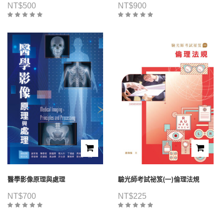
NT$
500
NT$
900
醫學影像原理與處理
驗光師考試祕笈(一)倫理法規
NT$
700
NT$
225