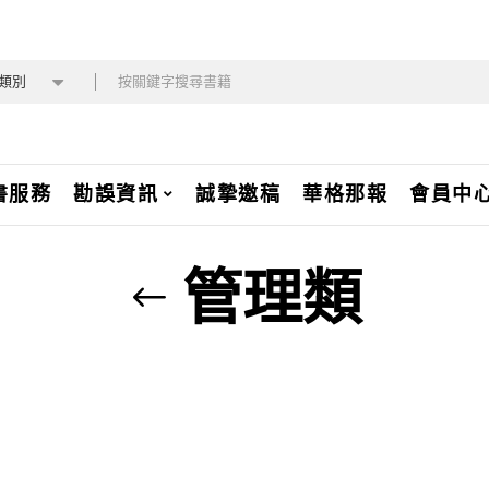
類別
書服務
勘誤資訊
誠摯邀稿
華格那報
會員中
管理類