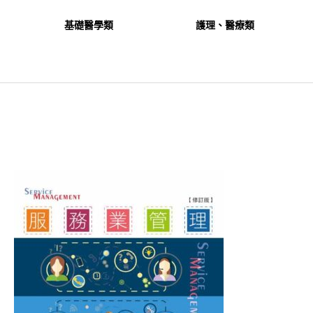
基礎醫學類
護理、醫療類