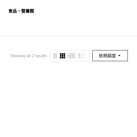
食品、營養類
餐旅、觀光類
幼保
依熱銷度
Showing all 2 results