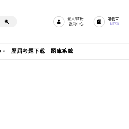
登入/註冊
購物車
會員中心
NT$
0
心
歷屆考題下載
題庫系統