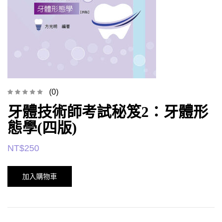
(0)
牙體技術師考試秘笈2：牙體形
態學(四版)
NT$
250
加入購物車