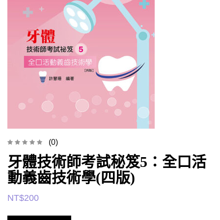
(0)
牙體技術師考試秘笈5：全口活
動義齒技術學(四版)
NT$
200