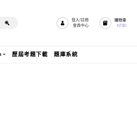
登入/註冊
購物車
會員中心
NT$
0
心
歷屆考題下載
題庫系統