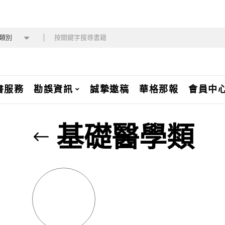
類別
書服務
勘誤資訊
誠摯邀稿
華格那報
會員中
基礎醫學類