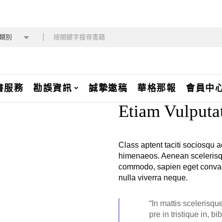
類別
書服務
勘誤資訊
誠摯邀稿
華格那報
會員中
Etiam Vulputa
Class aptent taciti sociosqu a
himenaeos. Aenean scelerisqu
commodo, sapien eget convalli
nulla viverra neque.
“In mattis scelerisqu
pre in tristique in, 