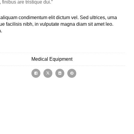
finibus are tristique dui.”
aliquam condimentum elit dictum vel. Sed ultrices, urna
ue facilisis nibh, in vulputate magna diam sit amet leo.
a.
Medical Equipment