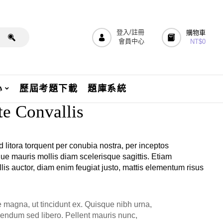
登入/註冊
購物車
會員中心
NT$
0
心
歷屆考題下載
題庫系統
te Convallis
d litora torquent per conubia nostra, per inceptos
e mauris mollis diam scelerisque sagittis. Etiam
s auctor, diam enim feugiat justo, mattis elementum risus
e magna, ut tincidunt ex. Quisque nibh urna,
bibendum sed libero. Pellent mauris nunc,