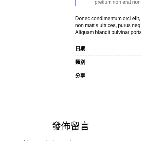
pretium non erat non, 
Donec condimentum orci elit, 
non mattis ultrices, purus neq
Aliquam blandit pulvinar port
日期
類別
分享
發佈留言