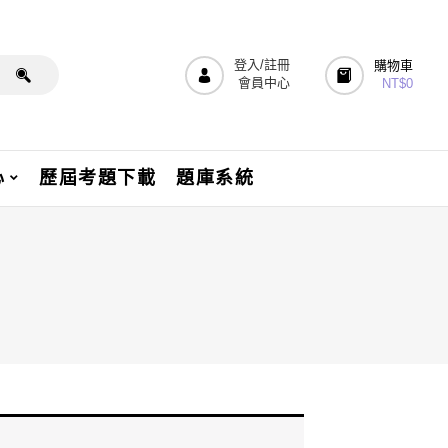
登入/註冊
購物車
會員中心
NT$
0
心
歷屆考題下載
題庫系統