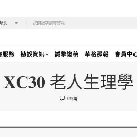
類別
書服務
勘誤資訊
誠摯邀稿
華格那報
會員中
XC30 老人生理學
0
評論