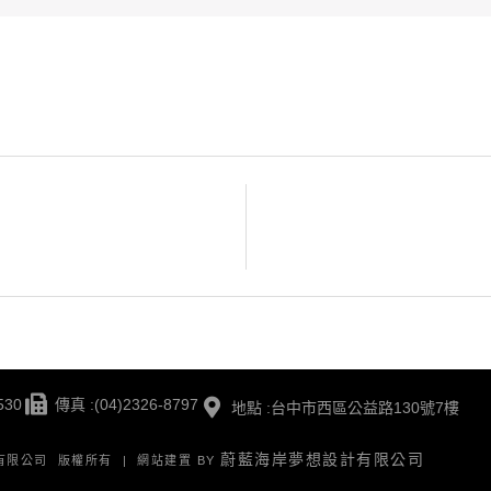
530
傳真 :(04)2326-8797
地點 :台中市西區公益路130號7樓
蔚藍海岸夢想設計有限公司
版有限公司 版權所有 | 網站建置 BY