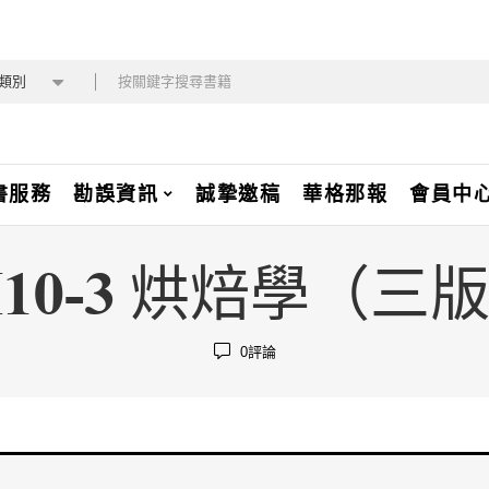
類別
書服務
勘誤資訊
誠摯邀稿
華格那報
會員中
I10-3 烘焙學（三
0
評論