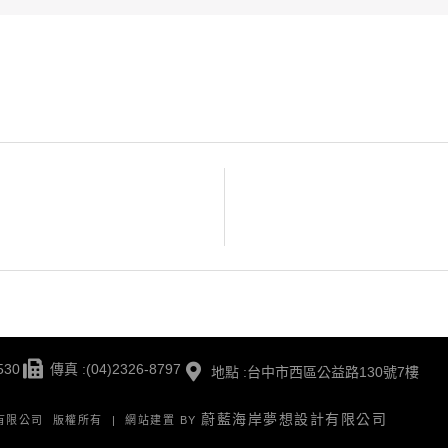
530
傳真 :(04)2326-8797
地點 :台中市西區公益路130號7樓
蔚藍海岸夢想設計有限公司
版有限公司 版權所有 | 網站建置 BY