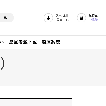
登入/註冊
購物車
會員中心
NT$
0
心
歷屆考題下載
題庫系統
版）