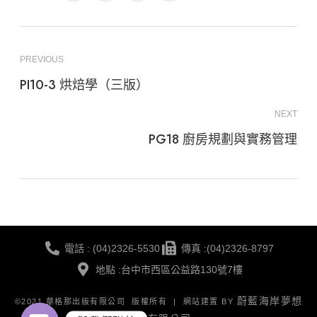
PREVIOUS
PI10-3 烘焙學（三版）
NEXT
PG18 廚房規劃與實務管理
電話 : (04)2326-5530
傳真 :(04)2326-8797
地點 :台中市西區公益路130號7樓
蔚藍海岸夢想
©2021 華格那出版有限公司 版權所有 | 網站建置 BY