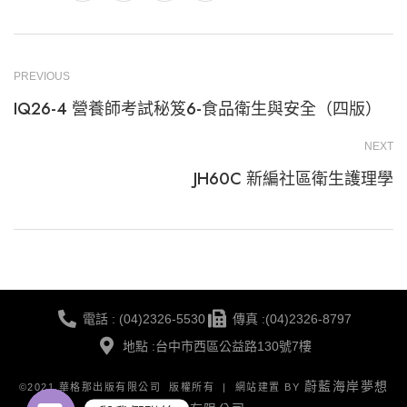
PREVIOUS
IQ26-4 營養師考試秘笈6-食品衛生與安全（四版）
NEXT
JH60C 新編社區衛生護理學
電話 : (04)2326-5530
傳真 :(04)2326-8797
地點 :台中市西區公益路130號7樓
蔚藍海岸夢想
©2021 華格那出版有限公司 版權所有 | 網站建置 BY