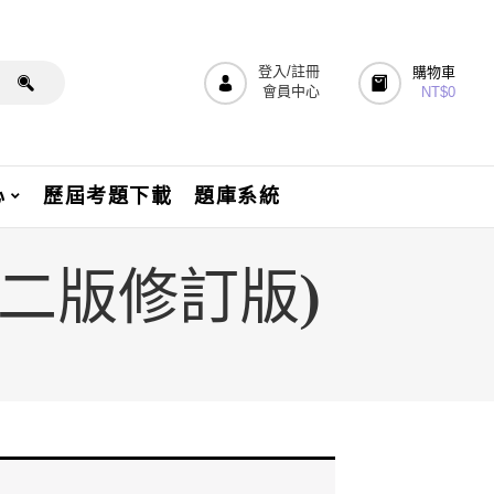
登入/註冊
購物車
會員中心
NT$
0
心
歷屆考題下載
題庫系統
(二版修訂版)