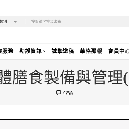
類別
書服務
勘誤資訊
誠摯邀稿
華格那報
會員中
N 團體膳食製備與管理
0
評論