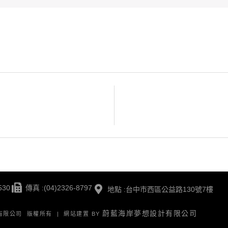
530
傳真 :(04)2326-8797
地點 :台中市西區公益路130號7樓
蔚藍海岸夢想設計有限公司
版有限公司 版權所有 | 網站建置 BY