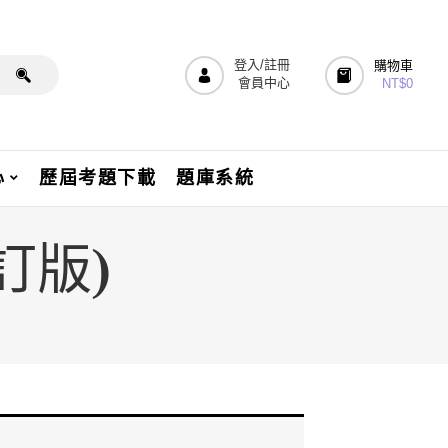
登入/註冊
購物車
會員中心
NT$
0
心
歷屆考題下載
題庫系統
訂版)