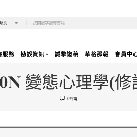
類別
書服務
勘誤資訊
誠摯邀稿
華格那報
會員中
10N 變態心理學(修
0
評論