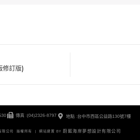
版修訂版)
530
傳真 :(04)2326-8797
地點 :台中市西區公益路130號7樓
蔚藍海岸夢想設計有限公司
版有限公司 版權所有 | 網站建置 BY