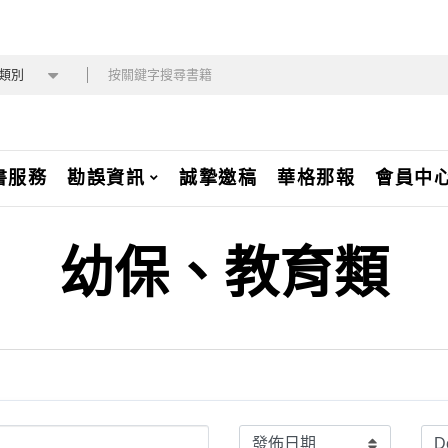
類別
書服務
勘誤資訊
誠摯邀稿
華格那報
會員中
幼保、教育類