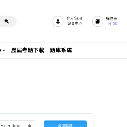
登入/註冊
購物車
會員中心
NT$
0
心
歷屆考題下載
題庫系統
套用篩選