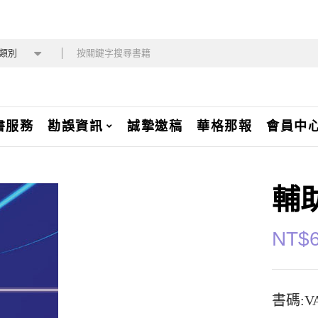
類別
書服務
勘誤資訊
誠摯邀稿
華格那報
會員中
輔
NT$
書碼:V