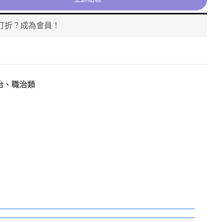
打折？成為會員！
治、職治類