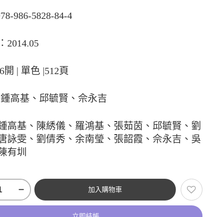
978-986-5828-84-4
2014.05
16開 | 單色 |512頁
:鍾高基、邱毓賢、佘永吉
鍾高基、陳綉儀、羅鴻基、張茹茵、邱毓賢、劉
唐詠雯、劉倩秀、余南瑩、張韶霞、佘永吉、吳
陳有圳
加入購物車
立即結帳