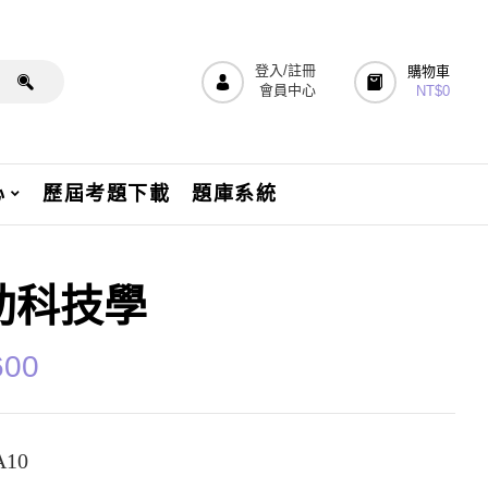
登入/註冊
購物車
會員中心
NT$
0
心
歷屆考題下載
題庫系統
助科技學
600
A10