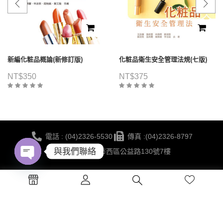
新編化粧品概論(新修訂版)
化粧品衛生安全管理法規(七版)
NT$
350
NT$
375
電話 : (04)2326-5530
傳真 :(04)2326-8797
與我們聯絡
地點 :台中市西區公益路130號7樓
Open
蔚藍海岸夢想
©2021 華格那出版有限公司 版權所有 | 網站建置 BY
chaty
設計有限公司